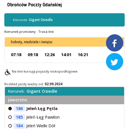
Kontrola biletów
Obrońców Poczty Gdańskiej
Automaty biletowe
Sprzedaż biletów u kierowców
Kierunek:
Gigant Osiedle
Jaworznicka Karta Miejska
Kierunek przeciwny
Trasa linii
Open Payment System

Soboty, niedziele i święta:
Sklep internetowy
07:18
09:18
12:26
14:01
16:21

Aktualności
Na linii kursują pojazdy niskopodłogowe.
Stacja Kontroli Pojazdów
Rozkład jazdy ważny od:
02.09.2024
Kierunek:
Gigant Osiedle
Inne
Jaworzno
186
Jeleń Łęg Pętla
Centrum Obsługi Klienta
185
Jeleń Łęg Pawilon
Kontakt
184
Jeleń Wielki Dół
Multimedia