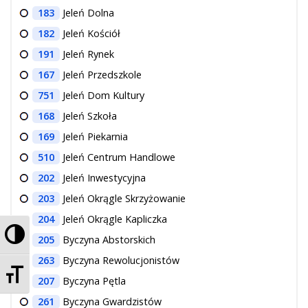
183
Jeleń Dolna
O Spółce
182
Jeleń Kościół
Uwagi i wnioski
191
Jeleń Rynek
Ochrona danych osobowych
167
Jeleń Przedszkole
751
Jeleń Dom Kultury
168
Jeleń Szkoła
169
Jeleń Piekarnia
510
Jeleń Centrum Handlowe
202
Jeleń Inwestycyjna
203
Jeleń Okrągle Skrzyżowanie
204
Jeleń Okrągle Kapliczka
Przełącz wysoki kontrast
205
Byczyna Abstorskich
263
Byczyna Rewolucjonistów
Zmień rozmiar czcionek
207
Byczyna Pętla
261
Byczyna Gwardzistów