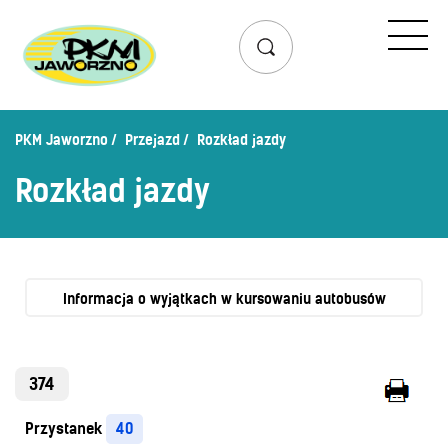
Przejazd
Rozkład jazdy
Lista przystanków
PKM Jaworzno
Przejazd
Rozkład jazdy
Schemat linii dziennych
Rozkład jazdy
Zaplanuj podróż – wyszukiwarka połączeń
Mapa przystanków i połączeń
Schemat linii nocnych
Bilety
Informacja o wyjątkach w kursowaniu autobusów
Cennik biletów
Uprawnienia do ulg
374
Regulamin przewozów
Przystanek
40
Honorowanie biletów ZK„KM”