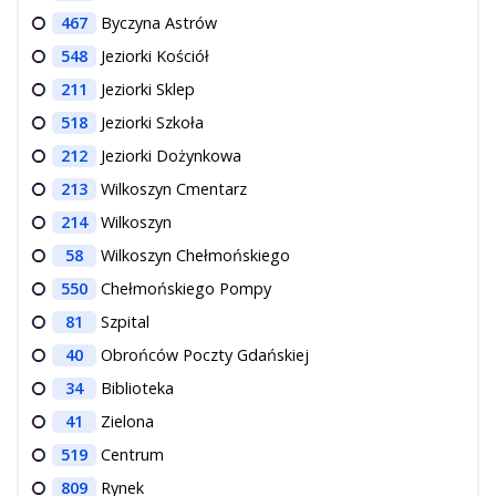
467
Byczyna Astrów
548
Jeziorki Kościół
211
Jeziorki Sklep
518
Jeziorki Szkoła
212
Jeziorki Dożynkowa
213
Wilkoszyn Cmentarz
214
Wilkoszyn
58
Wilkoszyn Chełmońskiego
550
Chełmońskiego Pompy
81
Szpital
40
Obrońców Poczty Gdańskiej
34
Biblioteka
41
Zielona
519
Centrum
809
Rynek