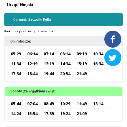
Kontrola biletów
Urząd Miejski
Automaty biletowe
Sprzedaż biletów u kierowców
Kierunek:
Szczotki Pętla
Jaworznicka Karta Miejska
Kierunek przeciwny
Trasa linii
Open Payment System

Dni robocze:
Sklep internetowy
05:29
06:14
07:14
08:14
09:19
10:34

Aktualności
11:34
12:19
13:19
14:34
15:19
16:34
17:34
18:44
19:44
20:54
21:49
Stacja Kontroli Pojazdów
Soboty (za wyjątkiem świąt):
Inne
05:44
07:04
08:49
10:29
11:49
13:14
Centrum Obsługi Klienta
14:24
15:54
17:39
19:24
21:09
Kontakt
Multimedia