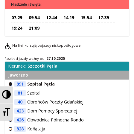
Niedziele i święta:
O Spółce
Uwagi i wnioski
07:29
09:54
12:44
14:19
15:54
17:39
Ochrona danych osobowych
19:24
21:09
Na linii kursują pojazdy niskopodłogowe.
Rozkład jazdy ważny od:
27.10.2025
Kierunek:
Szczotki Pętla
Jaworzno
891
Szpital Pętla
Przełącz wysoki kontrast
81
Szpital
40
Obrońców Poczty Gdańskiej
Zmień rozmiar czcionek
423
Dom Pomocy Społecznej
426
Obwodnica Północna Rondo
828
Kołłątaja