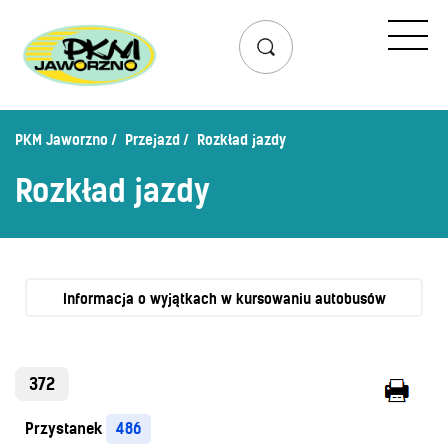
Przejazd
Rozkład jazdy
Lista przystanków
PKM Jaworzno
Przejazd
Rozkład jazdy
Schemat linii dziennych
Rozkład jazdy
Zaplanuj podróż – wyszukiwarka połączeń
Mapa przystanków i połączeń
Schemat linii nocnych
Bilety
Informacja o wyjątkach w kursowaniu autobusów
Cennik biletów
Uprawnienia do ulg
372
Regulamin przewozów
Przystanek
486
Honorowanie biletów ZK„KM”