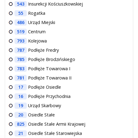
543
Insurekcji Kościuszkowskiej
55
Rogatka
486
Urząd Miejski
519
Centrum
793
Kolejowa
787
Podłęże Fredry
785
Podłęże Brodzińskiego
783
Podłęże Towarowa I
781
Podłęże Towarowa II
17
Podłęże Osiedle
16
Podłęże Przychodnia
19
Urząd Skarbowy
20
Osiedle Stałe
825
Osiedle Stałe Armii Krajowej
21
Osiedle Stałe Starowiejska