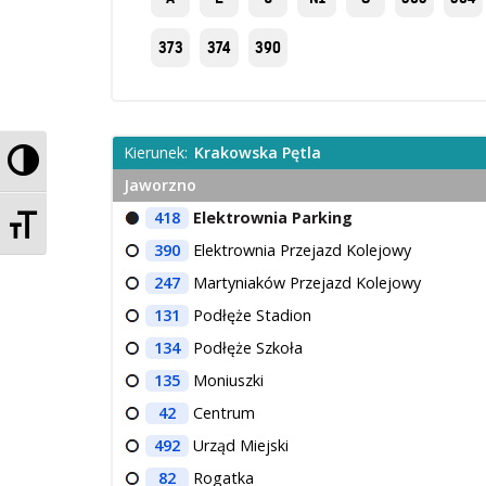
373
374
390
Przełącz wysoki kontrast
Kierunek:
Krakowska Pętla
Jaworzno
Zmień rozmiar czcionek
418
Elektrownia Parking
390
Elektrownia Przejazd Kolejowy
247
Martyniaków Przejazd Kolejowy
131
Podłęże Stadion
134
Podłęże Szkoła
135
Moniuszki
42
Centrum
492
Urząd Miejski
82
Rogatka