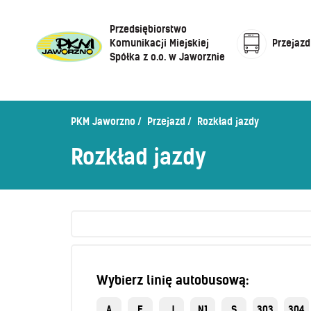
Przedsiębiorstwo
Komunikacji Miejskiej
Przejazd
Spółka z o.o. w Jaworznie
Cennik biletów
Centrum Obsługi Klienta
Rozkład jazdy
PKM Jaworzno
Przejazd
Rozkład jazdy
Honorowanie biletów ZK„KM”
O Spółce
Rozkład jazdy
Sprzedaż biletów u kierowców
Zaplanuj podróż –
wyszukiwarka połączeń
Sklep internetowy
Wybierz linię autobusową:
A
E
J
N1
S
303
304