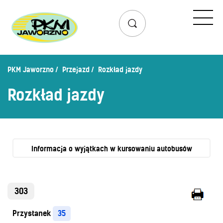
Przejazd
Rozkład jazdy
Lista przystanków
PKM Jaworzno
Przejazd
Rozkład jazdy
Schemat linii dziennych
Rozkład jazdy
Zaplanuj podróż – wyszukiwarka połączeń
Mapa przystanków i połączeń
Schemat linii nocnych
Bilety
Informacja o wyjątkach w kursowaniu autobusów
Cennik biletów
Uprawnienia do ulg
303
Regulamin przewozów
Przystanek
35
Honorowanie biletów ZK„KM”