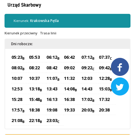
Kontrola biletów
Urząd Skarbowy
Automaty biletowe
Sprzedaż biletów u kierowców
Kierunek:
Krakowska Pętla
Jaworznicka Karta Miejska
Kierunek przeciwny
Trasa linii
Open Payment System
Dni robocze:
Sklep internetowy
05:23
05:53
06:12
06:42
07:12
07:37
B
B
B
C
Aktualności

08:02
08:22
08:42
09:02
09:22
09:42
B
C
B
10:07
10:37
11:07
11:32
12:03
12:28
B
B
Stacja Kontroli Pojazdów

12:53
13:18
13:43
14:08
14:43
15:03
B
B
B
15:28
15:48
16:13
16:38
17:02
17:32
B
B
Inne
17:57
18:38
19:08
19:33
20:03
20:38
B
B
Centrum Obsługi Klienta
21:08
22:18
23:03
B
B
C
Kontakt
Multimedia