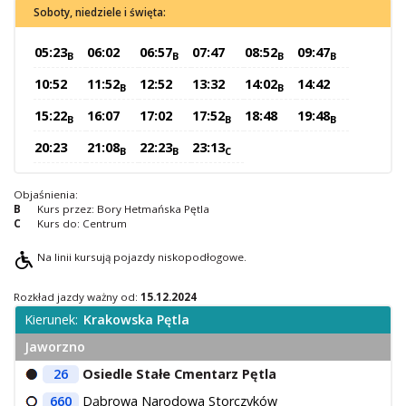
Soboty, niedziele i święta:
O Spółce
Uwagi i wnioski
05:23
06:02
06:57
07:47
08:52
09:47
B
B
B
B
Ochrona danych osobowych
10:52
11:52
12:52
13:32
14:02
14:42
B
B
15:22
16:07
17:02
17:52
18:48
19:48
B
B
B
20:23
21:08
22:23
23:13
B
B
C
Objaśnienia:
B
Kurs przez: Bory Hetmańska Pętla
C
Kurs do: Centrum
Na linii kursują pojazdy niskopodłogowe.
Rozkład jazdy ważny od:
15.12.2024
Kierunek:
Krakowska Pętla
Jaworzno
26
Osiedle Stałe Cmentarz Pętla
660
Dąbrowa Narodowa Storczyków