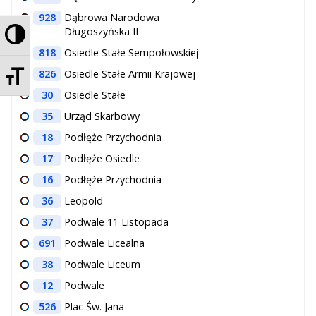
928
Dąbrowa Narodowa
Przełącz wysoki kontrast
Długoszyńska II
818
Osiedle Stałe Sempołowskiej
Zmień rozmiar czcionek
826
Osiedle Stałe Armii Krajowej
30
Osiedle Stałe
35
Urząd Skarbowy
18
Podłęże Przychodnia
17
Podłęże Osiedle
16
Podłęże Przychodnia
36
Leopold
37
Podwale 11 Listopada
691
Podwale Licealna
38
Podwale Liceum
12
Podwale
526
Plac Św. Jana