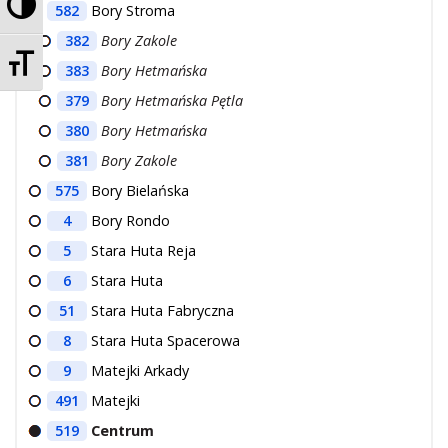
Przełącz wysoki kontrast
582
Bory Stroma
382
Bory Zakole
Zmień rozmiar czcionek
383
Bory Hetmańska
379
Bory Hetmańska Pętla
380
Bory Hetmańska
381
Bory Zakole
575
Bory Bielańska
4
Bory Rondo
5
Stara Huta Reja
6
Stara Huta
51
Stara Huta Fabryczna
8
Stara Huta Spacerowa
9
Matejki Arkady
491
Matejki
519
Centrum