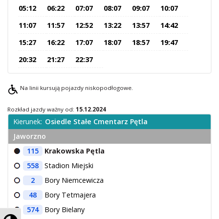
05:12
06:22
07:07
08:07
09:07
10:07
O Spółce
11:07
11:57
12:52
13:22
13:57
14:42
Uwagi i wnioski
Ochrona danych osobowych
15:27
16:22
17:07
18:07
18:57
19:47
20:32
21:27
22:37
Na linii kursują pojazdy niskopodłogowe.
Rozkład jazdy ważny od:
15.12.2024
Kierunek:
Osiedle Stałe Cmentarz Pętla
Jaworzno
115
Krakowska Pętla
558
Stadion Miejski
2
Bory Niemcewicza
48
Bory Tetmajera
574
Bory Bielany