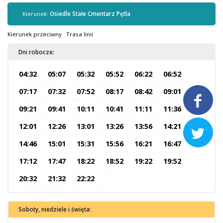
Kontrola biletów
Kierunek:
Osiedle Stałe Cmentarz Pętla
Automaty biletowe
Sprzedaż biletów u kierowców
Kierunek przeciwny
Trasa linii
Jaworznicka Karta Miejska
Dni robocze:
Open Payment System
04:32
05:07
05:32
05:52
06:22
06:52
Sklep internetowy
07:17
07:32
07:52
08:17
08:42
09:01

Aktualności
09:21
09:41
10:11
10:41
11:11
11:36
12:01
12:26
13:01
13:26
13:56
14:21

Stacja Kontroli Pojazdów
14:46
15:01
15:31
15:56
16:21
16:47
17:12
17:47
18:22
18:52
19:22
19:52
Inne
20:32
21:32
22:22
Centrum Obsługi Klienta
Kontakt
Soboty, niedziele i święta:
Multimedia