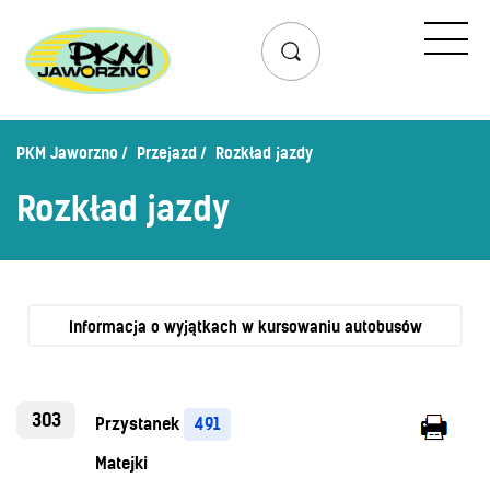
Przejazd
Rozkład jazdy
Lista przystanków
PKM Jaworzno
Przejazd
Rozkład jazdy
Schemat linii dziennych
Rozkład jazdy
Zaplanuj podróż – wyszukiwarka połączeń
Mapa przystanków i połączeń
Schemat linii nocnych
Bilety
Informacja o wyjątkach w kursowaniu autobusów
Cennik biletów
Uprawnienia do ulg
303
Przystanek
491
Regulamin przewozów
Matejki
Honorowanie biletów ZK„KM”