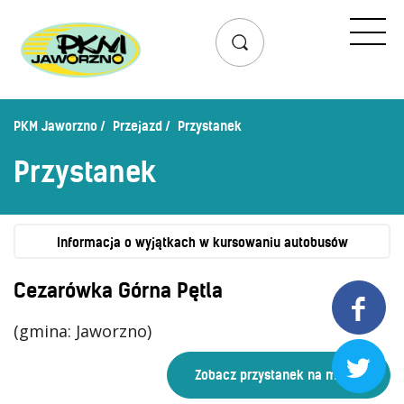
Przejazd
Rozkład jazdy
Lista przystanków
PKM Jaworzno
Przejazd
Przystanek
Schemat linii dziennych
Przystanek
Zaplanuj podróż – wyszukiwarka połączeń
Mapa przystanków i połączeń
Schemat linii nocnych
Informacja o wyjątkach w kursowaniu autobusów
Bilety
Cezarówka Górna Pętla

Cennik biletów
(gmina: Jaworzno)
Uprawnienia do ulg

Regulamin przewozów
Honorowanie biletów ZK„KM”