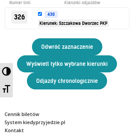
Numer linii
Kierunki odjazdów
Kontrola biletów
Automaty biletowe
430
326
Sprzedaż biletów u kierowców
Kierunek: Szczakowa Dworzec PKP
Jaworznicka Karta Miejska
Open Payment System
Sklep internetowy
Aktualności
Przełącz wysoki kontrast
Stacja Kontroli Pojazdów
Zmień rozmiar czcionek
Inne
Cennik biletów
Centrum Obsługi Klienta
System kiedyprzyjedzie.pl
Kontakt
Kontakt
Multimedia