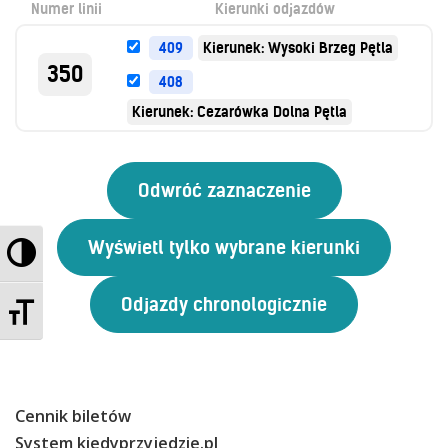
Numer linii
Kierunki odjazdów
Kontrola biletów
Automaty biletowe
409
Kierunek: Wysoki Brzeg Pętla
Sprzedaż biletów u kierowców
350
408
Jaworznicka Karta Miejska
Kierunek: Cezarówka Dolna Pętla
Open Payment System
Sklep internetowy
Aktualności
Przełącz wysoki kontrast
Stacja Kontroli Pojazdów
Zmień rozmiar czcionek
Inne
Centrum Obsługi Klienta
Cennik biletów
Kontakt
System kiedyprzyjedzie.pl
Multimedia