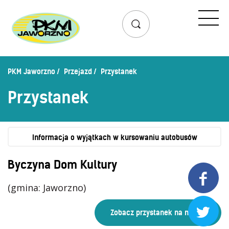
Przejazd
Rozkład jazdy
Lista przystanków
PKM Jaworzno
Przejazd
Przystanek
Schemat linii dziennych
Przystanek
Zaplanuj podróż – wyszukiwarka połączeń
Mapa przystanków i połączeń
Schemat linii nocnych
Informacja o wyjątkach w kursowaniu autobusów
Bilety
Byczyna Dom Kultury

Cennik biletów
(gmina: Jaworzno)
Uprawnienia do ulg
Regulamin przewozów

Honorowanie biletów ZK„KM”