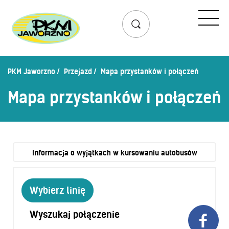
Przejazd
Rozkład jazdy
Lista przystanków
PKM Jaworzno
Przejazd
Mapa przystanków i połączeń
Schemat linii dziennych
Mapa przystanków i połączeń
Zaplanuj podróż – wyszukiwarka połączeń
Mapa przystanków i połączeń
Schemat linii nocnych
Bilety
Informacja o wyjątkach w kursowaniu autobusów
Cennik biletów
Wybierz linię
Uprawnienia do ulg
Regulamin przewozów
Wyszukaj połączenie

Honorowanie biletów ZK„KM”