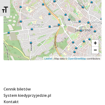
O Spółce
Zmień rozmiar czcionek
Uwagi i wnioski
Ochrona danych osobowych
+
−
Leaflet
| Map data ©
OpenStreetMap
contributors
Cennik biletów
System kiedyprzyjedzie.pl
Kontakt