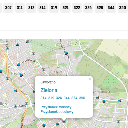
5
307
311
312
314
319
321
322
326
328
344
350
×
Jaworzno
Zielona
314
319
326
344
374
390
Przystanek startowy
Przystanek docelowy