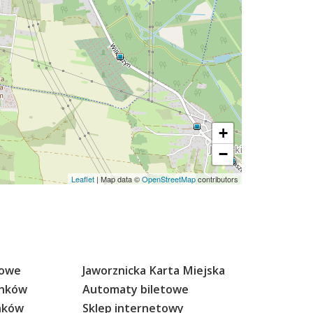
+
−
Leaflet
| Map data ©
OpenStreetMap
contributors
sowe
Jaworznicka Karta Miejska
anków
Automaty biletowe
anków
Sklep internetowy