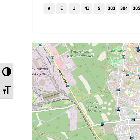
A
E
J
N1
S
303
304
30
Przełącz wysoki kontrast
Zmień rozmiar czcionek