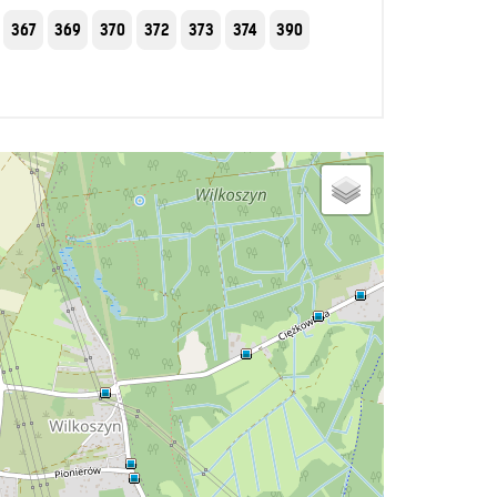
367
369
370
372
373
374
390