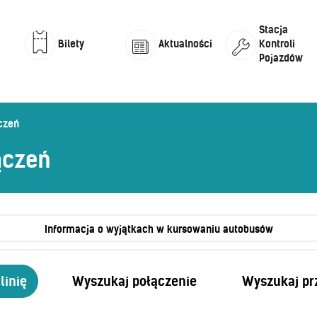
Stacja
Kontroli
Bilety
Aktualności
Pojazdów
Uprawnienia do ulg
Kontakt
Reg
Mul
Lista przystanków
czeń
Kontrola biletów
Uwagi i wnioski
Aut
Och
ączeń
Jaworznicka Karta Miejska
Ope
Mapa przystanków i połączeń
Informacja o wyjątkach w kursowaniu autobusów
linię
Wyszukaj połączenie
Wyszukaj pr