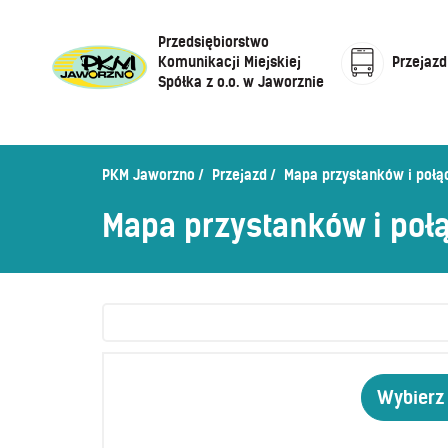
Przedsiębiorstwo
Komunikacji Miejskiej
Przejazd
Spółka z o.o. w Jaworznie
Cennik biletów
Centrum Obsługi Klienta
Rozkład jazdy
PKM Jaworzno
Przejazd
Mapa przystanków i połą
Honorowanie biletów ZK„KM”
O Spółce
Mapa przystanków i poł
Sprzedaż biletów u kierowców
Zaplanuj podróż –
wyszukiwarka połączeń
Sklep internetowy
Wybierz 