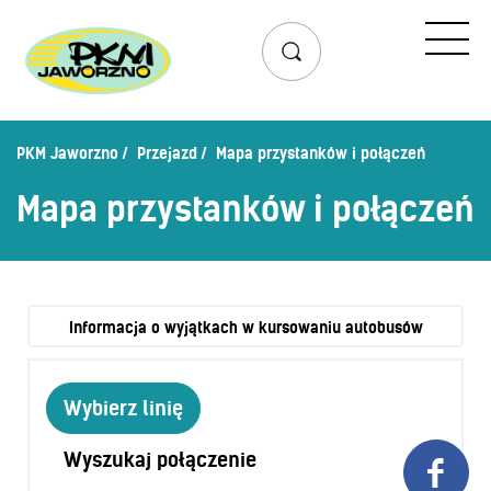
Przejazd
Rozkład jazdy
Lista przystanków
PKM Jaworzno
Przejazd
Mapa przystanków i połączeń
Schemat linii dziennych
Mapa przystanków i połączeń
Zaplanuj podróż – wyszukiwarka połączeń
Mapa przystanków i połączeń
Schemat linii nocnych
Bilety
Informacja o wyjątkach w kursowaniu autobusów
Cennik biletów
Wybierz linię
Uprawnienia do ulg
Regulamin przewozów
Wyszukaj połączenie

Honorowanie biletów ZK„KM”