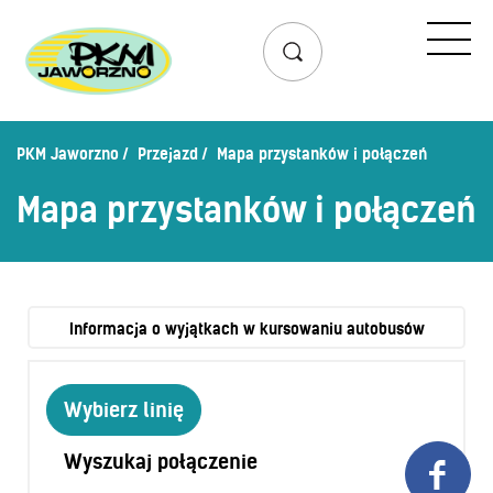
Przejazd
Rozkład jazdy
Lista przystanków
PKM Jaworzno
Przejazd
Mapa przystanków i połączeń
Schemat linii dziennych
Mapa przystanków i połączeń
Zaplanuj podróż – wyszukiwarka połączeń
Mapa przystanków i połączeń
Schemat linii nocnych
Bilety
Informacja o wyjątkach w kursowaniu autobusów
Cennik biletów
Wybierz linię
Uprawnienia do ulg
Regulamin przewozów
Wyszukaj połączenie

Honorowanie biletów ZK„KM”