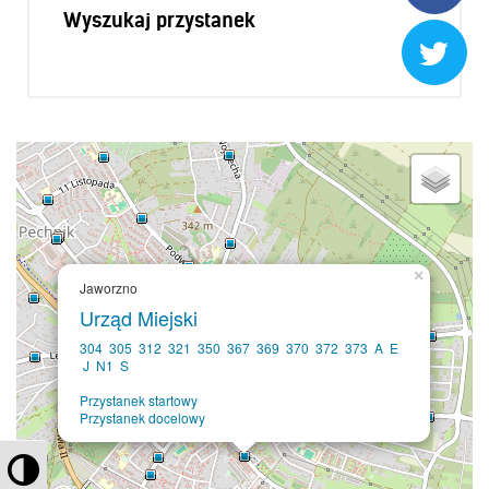
Kontrola biletów
Wyszukaj przystanek
Automaty biletowe

Sprzedaż biletów u kierowców
Jaworznicka Karta Miejska
Open Payment System
Sklep internetowy
Aktualności
×
Jaworzno
Stacja Kontroli Pojazdów
Urząd Miejski
304
305
312
321
350
367
369
370
372
373
A
E
J
N1
S
Inne
Przystanek startowy
Przystanek docelowy
Centrum Obsługi Klienta
Przełącz wysoki kontrast
Kontakt
Multimedia